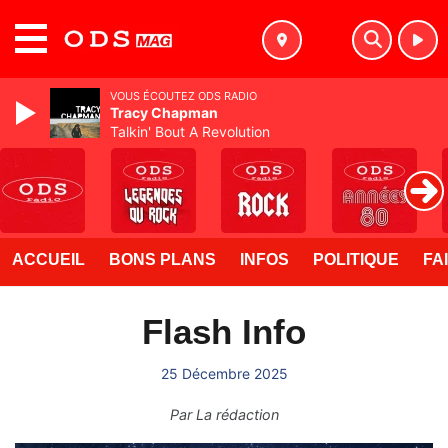
MENU
VOUS ÉCOUTEZ ODS RADIO
Tracy Chapman
Talkin' Bout A Revolution
ACCUEIL
BONS PLANS
INFOS
POLITIQUE
FA
Flash Info
25 Décembre 2025
Par
La rédaction