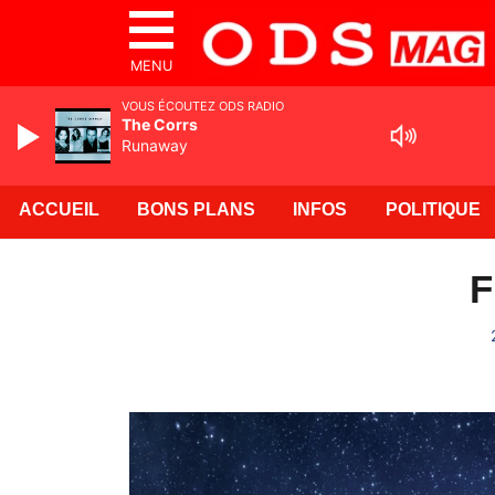
MENU
VOUS ÉCOUTEZ ODS RADIO
The Corrs
Runaway
ACCUEIL
BONS PLANS
INFOS
POLITIQUE
F