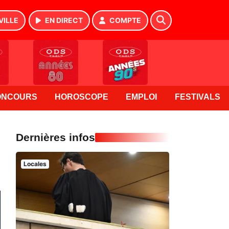
VILLE
EN DIRECT
COMPTE
ONCOURS
HOROSCOPE
EMPLOI
FESTIVALS
Dernières infos
Locales