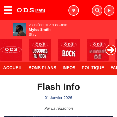
MENU
VOUS ÉCOUTEZ ODS RADIO
Myles Smith
Stay
ACCUEIL
BONS PLANS
INFOS
POLITIQUE
FA
Flash Info
01 Janvier 2026
Par
La rédaction