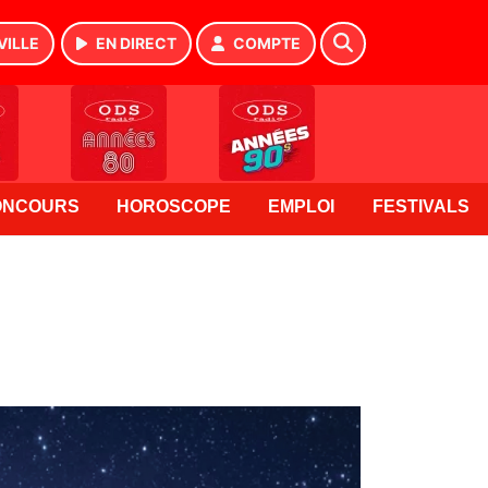
VILLE
EN DIRECT
COMPTE
ONCOURS
HOROSCOPE
EMPLOI
FESTIVALS