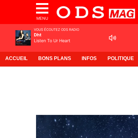
MENU
VOUS ÉCOUTEZ ODS RADIO
Dht
Listen To Ur Heart
ACCUEIL
BONS PLANS
INFOS
POLITIQUE