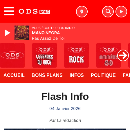
MENU
VOUS ÉCOUTEZ ODS RADIO
MANO NEGRA
Pas Assez De Toi
ACCUEIL
BONS PLANS
INFOS
POLITIQUE
FA
Flash Info
04 Janvier 2026
Par
La rédaction