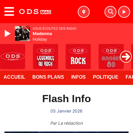
MENU
VOUS ÉCOUTEZ ODS RADIO
Madonna
Holiday
ACCUEIL
BONS PLANS
INFOS
POLITIQUE
FA
Flash Info
05 Janvier 2026
Par
La rédaction