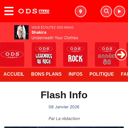
MENU
VOUS ÉCOUTEZ ODS RADIO
Shakira
Underneath Your Clothes
ACCUEIL
BONS PLANS
INFOS
POLITIQUE
FA
Flash Info
08 Janvier 2026
Par
La rédaction