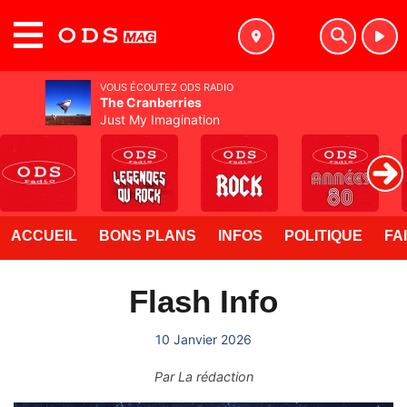
MENU
VOUS ÉCOUTEZ ODS RADIO
The Cranberries
Just My Imagination
ACCUEIL
BONS PLANS
INFOS
POLITIQUE
FA
Flash Info
10 Janvier 2026
Par
La rédaction