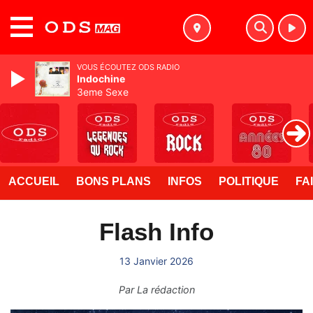
MENU
VOUS ÉCOUTEZ ODS RADIO
Indochine
3eme Sexe
ACCUEIL
BONS PLANS
INFOS
POLITIQUE
FA
Flash Info
13 Janvier 2026
Par
La rédaction