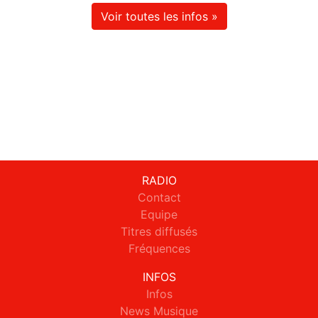
Voir toutes les infos »
RADIO
Contact
Equipe
Titres diffusés
Fréquences
INFOS
Infos
News Musique