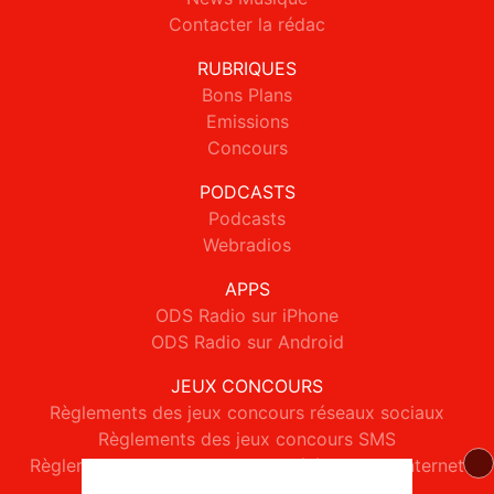
Contacter la rédac
RUBRIQUES
Bons Plans
Emissions
Concours
PODCASTS
Podcasts
Webradios
APPS
ODS Radio sur iPhone
ODS Radio sur Android
JEUX CONCOURS
Règlements des jeux concours réseaux sociaux
Règlements des jeux concours SMS
Règlements des jeux concours téléphone et internet