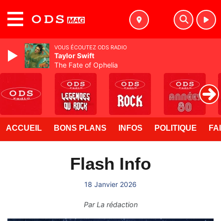
MENU
VOUS ÉCOUTEZ ODS RADIO
Taylor Swift
The Fate of Ophelia
ACCUEIL
BONS PLANS
INFOS
POLITIQUE
FA
Flash Info
18 Janvier 2026
Par
La rédaction