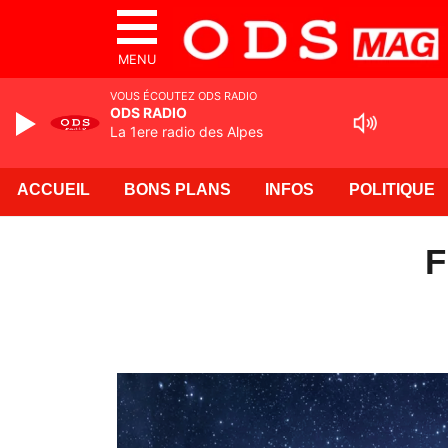
MENU
VOUS ÉCOUTEZ ODS RADIO
ODS RADIO
La 1ere radio des Alpes
ACCUEIL
BONS PLANS
INFOS
POLITIQUE
F