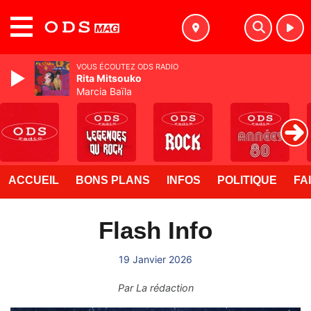
MENU
VOUS ÉCOUTEZ ODS RADIO
Rita Mitsouko
Marcia Baïla
ACCUEIL
BONS PLANS
INFOS
POLITIQUE
FA
Flash Info
19 Janvier 2026
Par
La rédaction