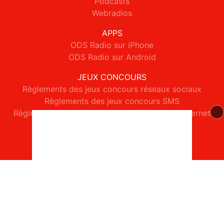
Podcasts
Webradios
APPS
ODS Radio sur iPhone
ODS Radio sur Android
JEUX CONCOURS
Règlements des jeux concours réseaux sociaux
Règlements des jeux concours SMS
Règlements des jeux concours téléphone et internet
© 2026 ODS Radio Tous droits réservés.
Signaler un contenu
-
Mentions légales
-
Politique de cookies
-
Contact