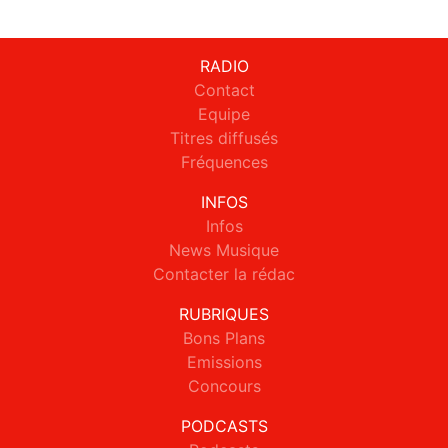
RADIO
Contact
Equipe
Titres diffusés
Fréquences
INFOS
Infos
News Musique
Contacter la rédac
RUBRIQUES
Bons Plans
Emissions
Concours
PODCASTS