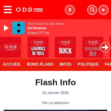
MENU
VOUS ÉCOUTEZ ODS RADIO
Ed Sheeran
Shape Of You
ACCUEIL
BONS PLANS
INFOS
POLITIQUE
FA
Flash Info
22 Janvier 2026
Par
La rédaction