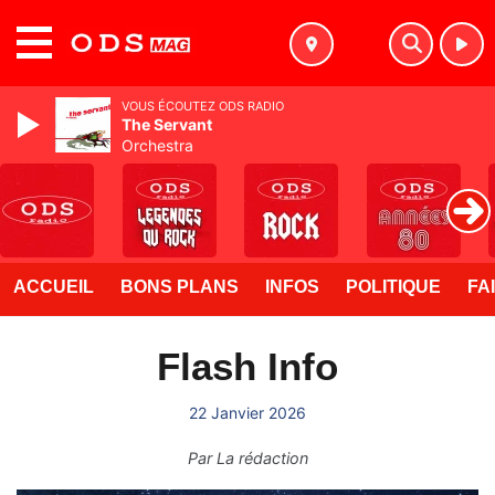
MENU
VOUS ÉCOUTEZ ODS RADIO
The Servant
Orchestra
ACCUEIL
BONS PLANS
INFOS
POLITIQUE
FA
Flash Info
22 Janvier 2026
Par
La rédaction