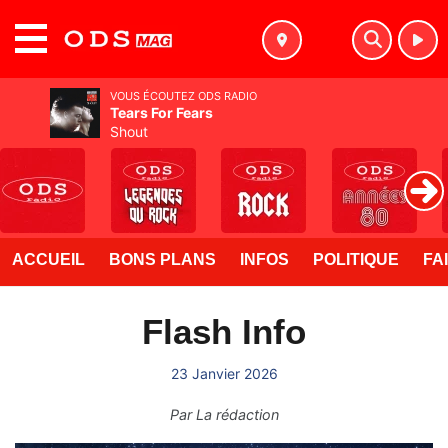
MENU
VOUS ÉCOUTEZ ODS RADIO
Tears For Fears
Shout
ACCUEIL
BONS PLANS
INFOS
POLITIQUE
FA
Flash Info
23 Janvier 2026
Par
La rédaction