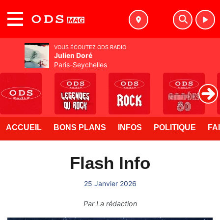
MENU
VOUS ÉCOUTEZ ODS RADIO
Julien Doré
Paris-Seychelles
ACCUEIL
BONS PLANS
INFOS
POLITIQUE
FA
Flash Info
25 Janvier 2026
Par
La rédaction