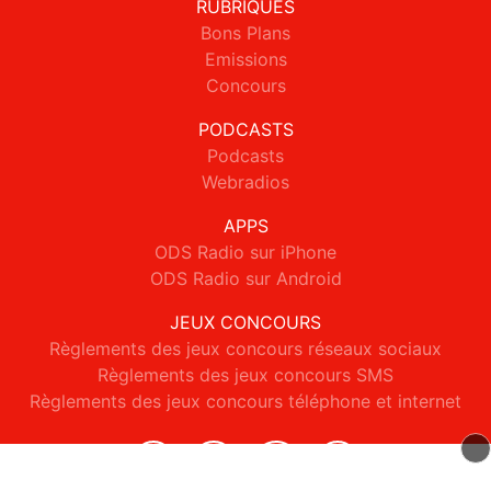
RUBRIQUES
Bons Plans
Emissions
Concours
PODCASTS
Podcasts
Webradios
APPS
ODS Radio sur iPhone
ODS Radio sur Android
JEUX CONCOURS
Règlements des jeux concours réseaux sociaux
Règlements des jeux concours SMS
Règlements des jeux concours téléphone et internet