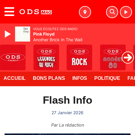
MENU
VOUS ÉCOUTEZ ODS RADIO
Pink Floyd
Another Brick In The Wall
ACCUEIL
BONS PLANS
INFOS
POLITIQUE
FA
Flash Info
27 Janvier 2026
Par
La rédaction