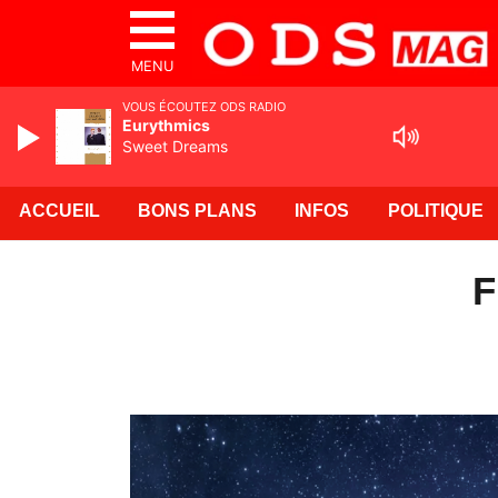
MENU
VOUS ÉCOUTEZ ODS RADIO
Eurythmics
Sweet Dreams
ACCUEIL
BONS PLANS
INFOS
POLITIQUE
F