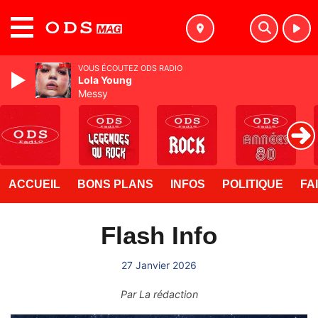
MENU
VOUS ÉCOUTEZ ODS RADIO
Lola Young
Messy
ACCUEIL
BONS PLANS
INFOS
POLITIQUE
FA
Flash Info
27 Janvier 2026
Par
La rédaction