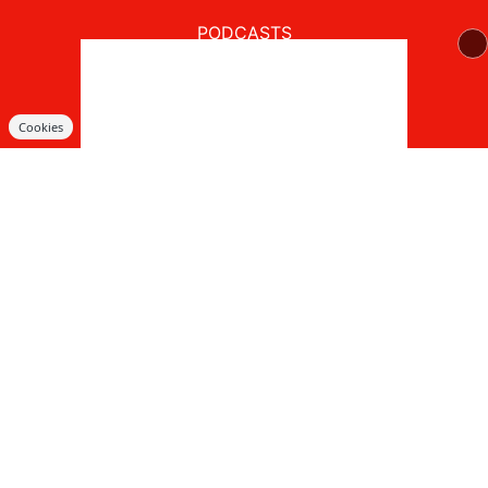
PODCASTS
Podcasts
Webradios
APPS
Cookies
ODS Radio sur iPhone
ODS Radio sur Android
JEUX CONCOURS
Règlements des jeux concours réseaux sociaux
Règlements des jeux concours SMS
Règlements des jeux concours téléphone et internet
© 2026 ODS Radio Tous droits réservés.
Signaler un contenu
-
Mentions légales
-
Politique de cookies
-