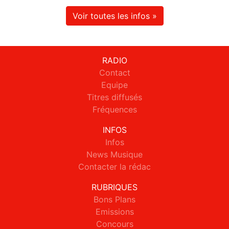
Voir toutes les infos »
RADIO
Contact
Equipe
Titres diffusés
Fréquences
INFOS
Infos
News Musique
Contacter la rédac
RUBRIQUES
Bons Plans
Emissions
Concours