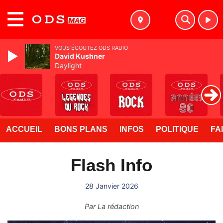
MENU
VOUS ÉCOUTEZ ODS RADIO
David Kushner
Daylight
ACCUEIL
BONS PLANS
INFOS
POLITIQUE
FA
Flash Info
28 Janvier 2026
Par
La rédaction