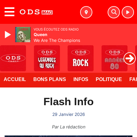
MENU
VOUS ÉCOUTEZ ODS RADIO
Queen
We Are The Champions
ACCUEIL
BONS PLANS
INFOS
POLITIQUE
FA
Flash Info
29 Janvier 2026
Par
La rédaction