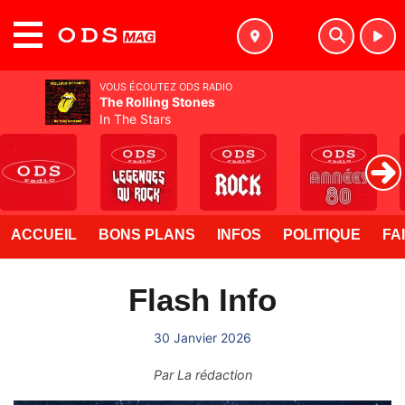
MENU
VOUS ÉCOUTEZ ODS RADIO
The Rolling Stones
In The Stars
ACCUEIL
BONS PLANS
INFOS
POLITIQUE
FA
Flash Info
30 Janvier 2026
Par
La rédaction