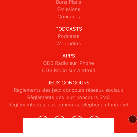
Bons Plans
Emissions
Concours
PODCASTS
Podcasts
Webradios
APPS
ODS Radio sur iPhone
ODS Radio sur Android
JEUX CONCOURS
Règlements des jeux concours réseaux sociaux
Règlements des jeux concours SMS
Règlements des jeux concours téléphone et internet