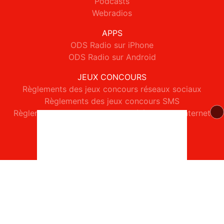
Podcasts
Webradios
APPS
ODS Radio sur iPhone
ODS Radio sur Android
JEUX CONCOURS
Règlements des jeux concours réseaux sociaux
Règlements des jeux concours SMS
Règlements des jeux concours téléphone et internet
© 2026 ODS Radio Tous droits réservés.
Signaler un contenu
-
Mentions légales
-
Politique de cookies
-
Contact