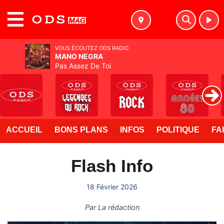
MENU
VOUS ÉCOUTEZ ODS RADIO
MANO NEGRA
Pas Assez De Toi
ACCUEIL
BONS PLANS
INFOS
POLITIQUE
FA
Flash Info
18 Février 2026
Par
La rédaction