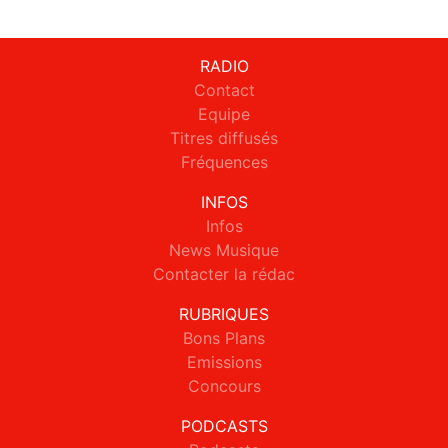
RADIO
Contact
Equipe
Titres diffusés
Fréquences
INFOS
Infos
News Musique
Contacter la rédac
RUBRIQUES
Bons Plans
Emissions
Concours
PODCASTS