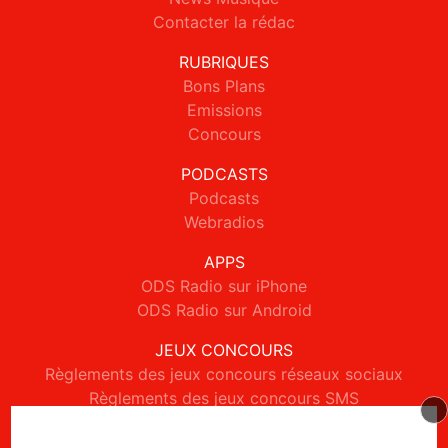
Contacter la rédac
RUBRIQUES
Bons Plans
Emissions
Concours
PODCASTS
Podcasts
Webradios
APPS
ODS Radio sur iPhone
ODS Radio sur Android
JEUX CONCOURS
Règlements des jeux concours réseaux sociaux
Règlements des jeux concours SMS
Règlements des jeux concours téléphone et internet