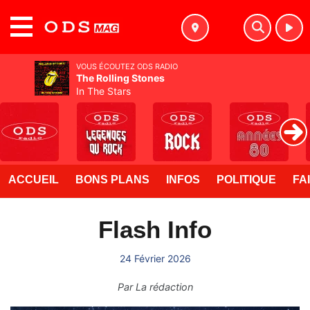
MENU
VOUS ÉCOUTEZ ODS RADIO
The Rolling Stones
In The Stars
ACCUEIL
BONS PLANS
INFOS
POLITIQUE
FA
Flash Info
24 Février 2026
Par
La rédaction