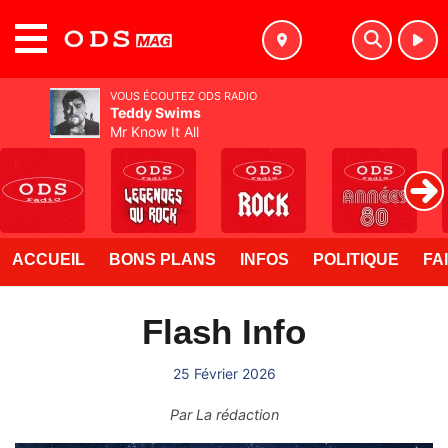
MENU
VOUS ÉCOUTEZ ODS RADIO
Teddy Swims
Mr Know It All
ACCUEIL
BONS PLANS
INFOS
POLITIQUE
FA
Flash Info
25 Février 2026
Par
La rédaction