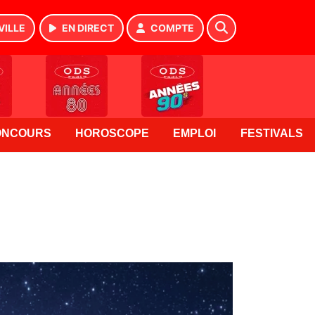
VILLE
EN DIRECT
COMPTE
ONCOURS
HOROSCOPE
EMPLOI
FESTIVALS