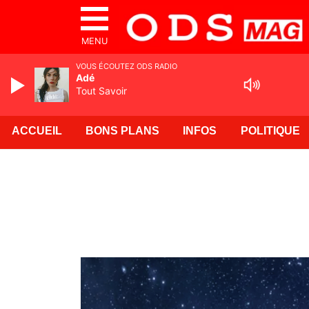
MENU
VOUS ÉCOUTEZ ODS RADIO
Adé
Tout Savoir
ACCUEIL
BONS PLANS
INFOS
POLITIQUE