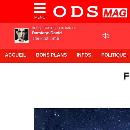
MENU
VOUS ÉCOUTEZ ODS RADIO
Damiano David
The First Time
ACCUEIL
BONS PLANS
INFOS
POLITIQUE
F