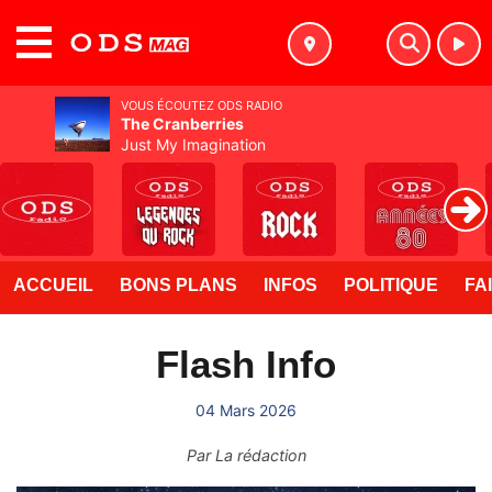
MENU
VOUS ÉCOUTEZ ODS RADIO
The Cranberries
Just My Imagination
ACCUEIL
BONS PLANS
INFOS
POLITIQUE
FA
Flash Info
04 Mars 2026
Par
La rédaction