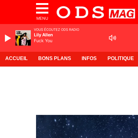
MENU
VOUS ÉCOUTEZ ODS RADIO
Lily Allen
Fuck You
ACCUEIL
BONS PLANS
INFOS
POLITIQUE