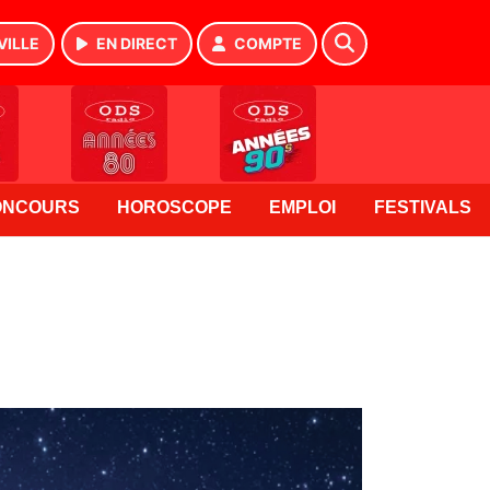
VILLE
EN DIRECT
COMPTE
ONCOURS
HOROSCOPE
EMPLOI
FESTIVALS