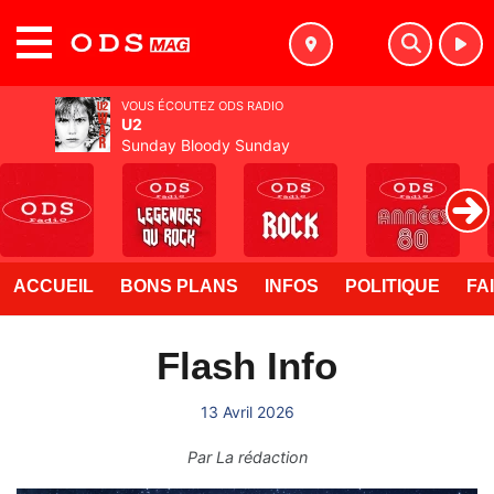
MENU
VOUS ÉCOUTEZ ODS RADIO
U2
Sunday Bloody Sunday
ACCUEIL
BONS PLANS
INFOS
POLITIQUE
FA
Flash Info
13 Avril 2026
Par
La rédaction