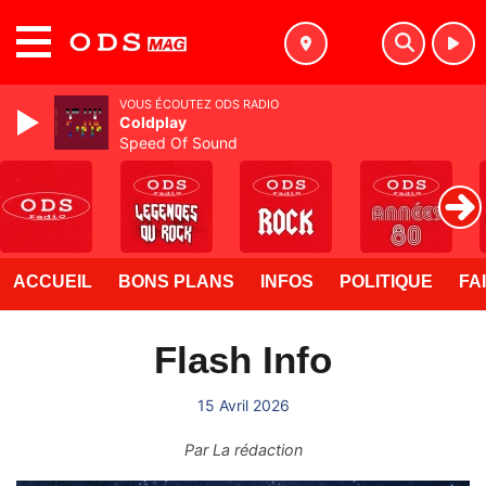
MENU
VOUS ÉCOUTEZ ODS RADIO
Coldplay
Speed Of Sound
ACCUEIL
BONS PLANS
INFOS
POLITIQUE
FA
Flash Info
15 Avril 2026
Par
La rédaction