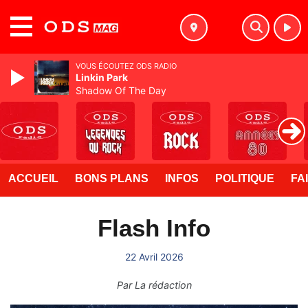
MENU
VOUS ÉCOUTEZ ODS RADIO
Linkin Park
Shadow Of The Day
ACCUEIL
BONS PLANS
INFOS
POLITIQUE
FA
Flash Info
22 Avril 2026
Par
La rédaction