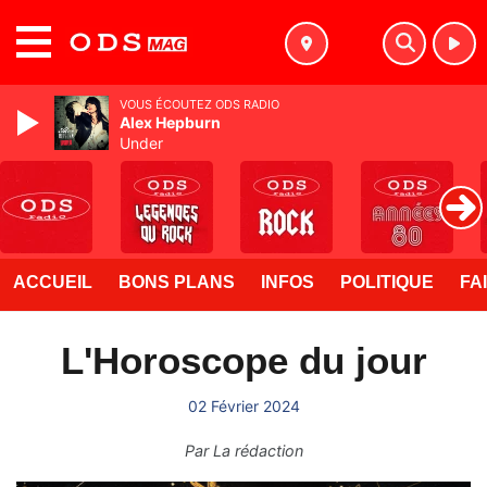
MENU
VOUS ÉCOUTEZ ODS RADIO
Alex Hepburn
Under
ACCUEIL
BONS PLANS
INFOS
POLITIQUE
FA
L'Horoscope du jour
02 Février 2024
Par
La rédaction