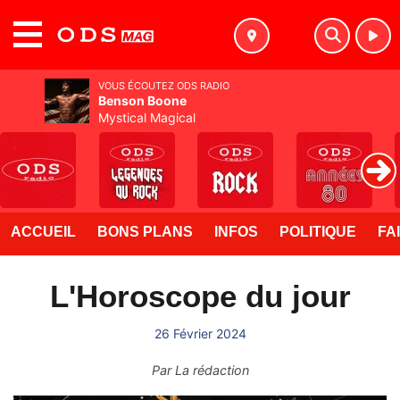
MENU
VOUS ÉCOUTEZ ODS RADIO
Benson Boone
Mystical Magical
ACCUEIL
BONS PLANS
INFOS
POLITIQUE
FA
L'Horoscope du jour
26 Février 2024
Par
La rédaction