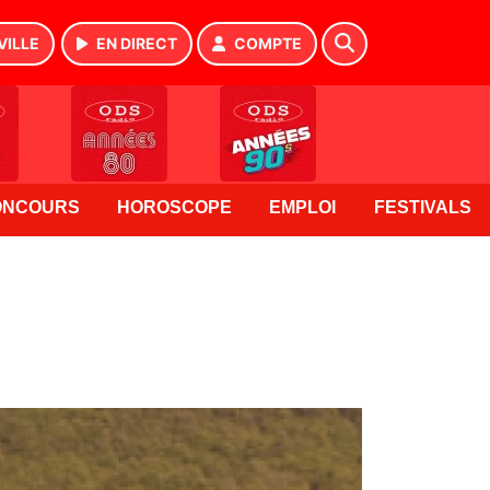
VILLE
EN DIRECT
COMPTE
ONCOURS
HOROSCOPE
EMPLOI
FESTIVALS