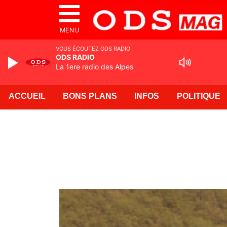
MENU
VOUS ÉCOUTEZ ODS RADIO
ODS RADIO
La 1ere radio des Alpes
ACCUEIL
BONS PLANS
INFOS
POLITIQUE