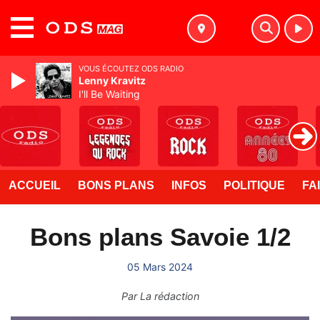
MENU
VOUS ÉCOUTEZ ODS RADIO
Lenny Kravitz
I'll Be Waiting
ACCUEIL
BONS PLANS
INFOS
POLITIQUE
FA
Bons plans Savoie 1/2
05 Mars 2024
Par
La rédaction