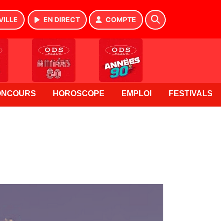
VILLE
EN DIRECT
COMPTE
ONCOURS
HOROSCOPE
EMPLOI
FESTIVALS