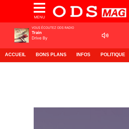
MENU
VOUS ÉCOUTEZ ODS RADIO
Train
Drive By
ACCUEIL
BONS PLANS
INFOS
POLITIQUE