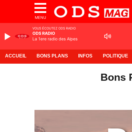
MENU
VOUS ÉCOUTEZ ODS RADIO
ODS RADIO
La 1ere radio des Alpes
ACCUEIL
BONS PLANS
INFOS
POLITIQUE
Bons P