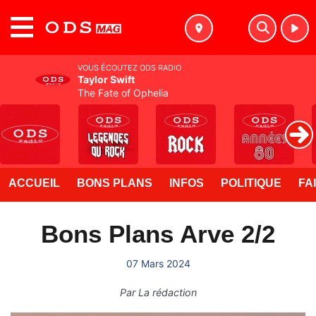
MENU
VOUS ÉCOUTEZ ODS RADIO
Taylor Swift
The Fate of Ophelia
ACCUEIL
BONS PLANS
INFOS
POLITIQUE
FA
Bons Plans Arve 2/2
07 Mars 2024
Par
La rédaction