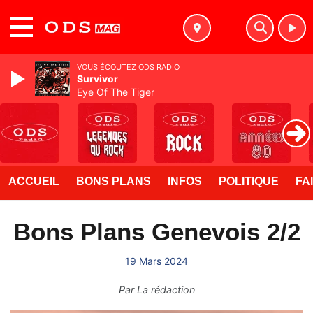
MENU
VOUS ÉCOUTEZ ODS RADIO
Survivor
Eye Of The Tiger
ACCUEIL
BONS PLANS
INFOS
POLITIQUE
FA
Bons Plans Genevois 2/2
19 Mars 2024
Par
La rédaction