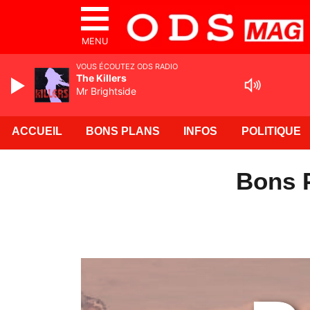
MENU
VOUS ÉCOUTEZ ODS RADIO
The Killers
Mr Brightside
ACCUEIL
BONS PLANS
INFOS
POLITIQUE
Bons P