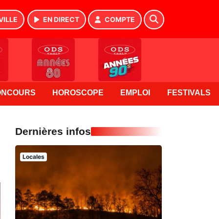
VILLE
EN DIRECT
COMPTE
ONCOURS
HOROSCOPE
EMPLOI
FESTIVALS
Dernières infos
Locales