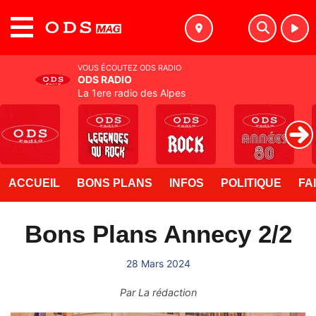
MENU
VOUS ÉCOUTEZ ODS RADIO
ODS RADIO
La 1ere radio des Alpes
ACCUEIL
BONS PLANS
INFOS
POLITIQUE
FA
Bons Plans Annecy 2/2
28 Mars 2024
Par
La rédaction