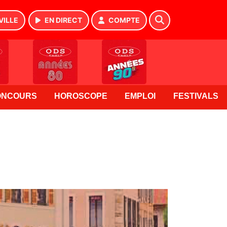
VILLE
EN DIRECT
COMPTE
ONCOURS
HOROSCOPE
EMPLOI
FESTIVALS