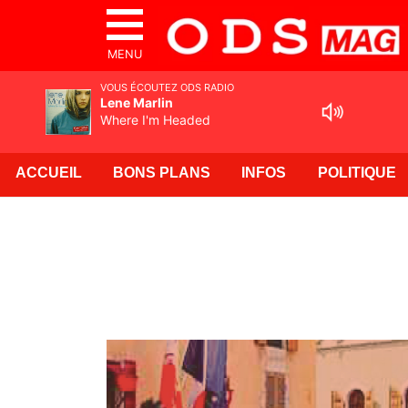
MENU
VOUS ÉCOUTEZ ODS RADIO
Lene Marlin
Where I'm Headed
ACCUEIL
BONS PLANS
INFOS
POLITIQUE