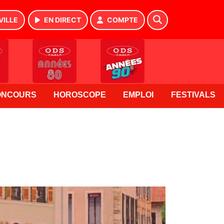
VILLE
EN DIRECT
COMPTE
ONCOURS
HOROSCOPE
EMPLOI
FESTIVALS