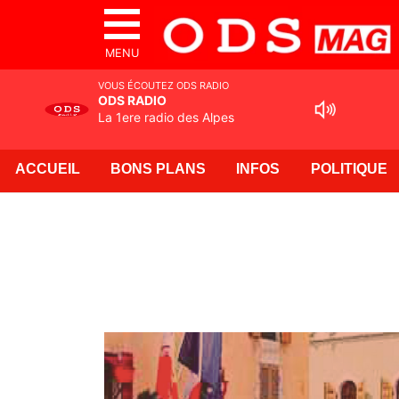
MENU
VOUS ÉCOUTEZ ODS RADIO
ODS RADIO
La 1ere radio des Alpes
ACCUEIL
BONS PLANS
INFOS
POLITIQUE