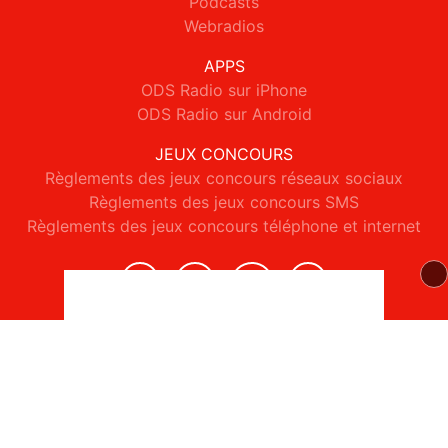
Podcasts
Webradios
APPS
ODS Radio sur iPhone
ODS Radio sur Android
JEUX CONCOURS
Règlements des jeux concours réseaux sociaux
Règlements des jeux concours SMS
Règlements des jeux concours téléphone et internet
© 2026 ODS Radio Tous droits réservés.
Signaler un contenu
-
Mentions légales
-
Politique de cookies
-
Contact