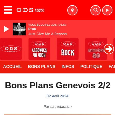
MENU
VOUS ÉCOUTEZ ODS RADIO
P!nk
Just Give Me A Reason
ACCUEIL
BONS PLANS
INFOS
POLITIQUE
FA
Bons Plans Genevois 2/2
02 Avril 2024
Par
La rédaction