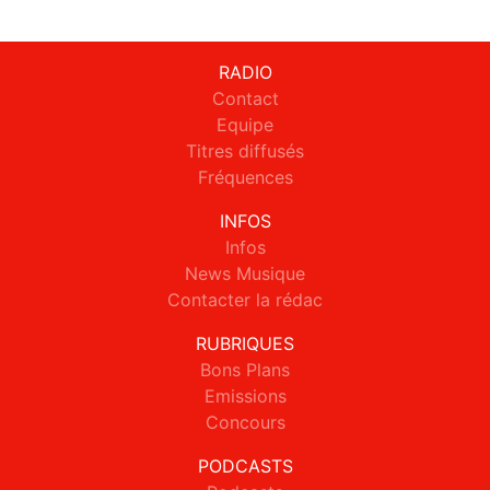
RADIO
Contact
Equipe
Titres diffusés
Fréquences
INFOS
Infos
News Musique
Contacter la rédac
RUBRIQUES
Bons Plans
Emissions
Concours
PODCASTS