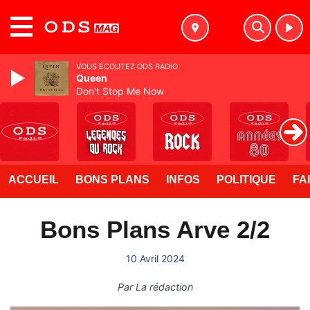
MENU
VOUS ÉCOUTEZ ODS RADIO
Queen
Don't Stop Me Now
ACCUEIL
BONS PLANS
INFOS
POLITIQUE
FA
Bons Plans Arve 2/2
10 Avril 2024
Par
La rédaction