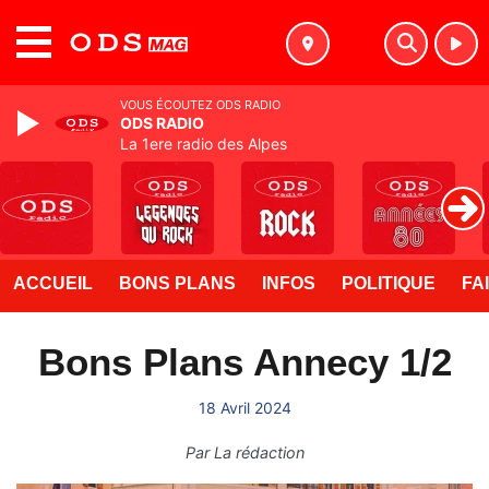
MENU
VOUS ÉCOUTEZ ODS RADIO
ODS RADIO
La 1ere radio des Alpes
ACCUEIL
BONS PLANS
INFOS
POLITIQUE
FA
Bons Plans Annecy 1/2
18 Avril 2024
Par
La rédaction