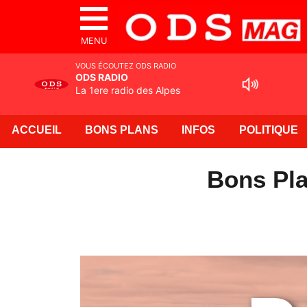
MENU
VOUS ÉCOUTEZ ODS RADIO
ODS RADIO
La 1ere radio des Alpes
ACCUEIL
BONS PLANS
INFOS
POLITIQUE
Bons Pla