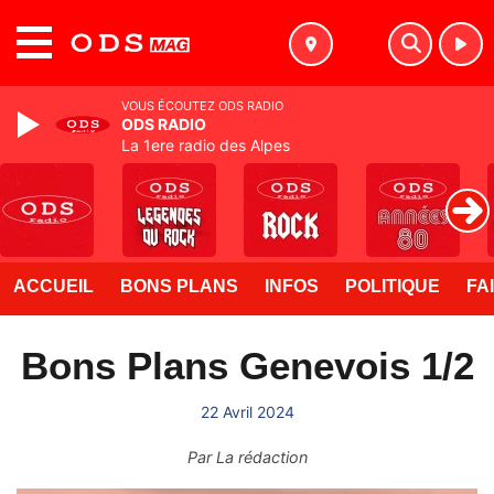
MENU
VOUS ÉCOUTEZ ODS RADIO
ODS RADIO
La 1ere radio des Alpes
ACCUEIL
BONS PLANS
INFOS
POLITIQUE
FA
Bons Plans Genevois 1/2
22 Avril 2024
Par
La rédaction