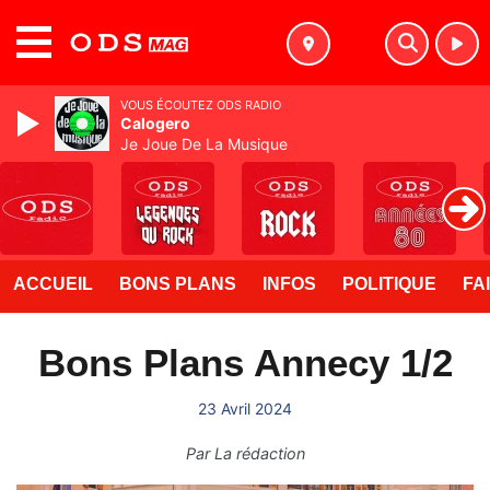
MENU
VOUS ÉCOUTEZ ODS RADIO
Calogero
Je Joue De La Musique
ACCUEIL
BONS PLANS
INFOS
POLITIQUE
FA
Bons Plans Annecy 1/2
23 Avril 2024
Par
La rédaction